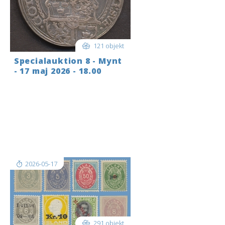
121 objekt
Specialauktion 8 - Mynt
- 17 maj 2026 - 18.00
Logga in i god tid innan auktionen
startar. För att bjuda LIVE när
auktionen startar: LOGGA IN längst
upp till höger i det blå fältet; när du
är inloggad tryck då på
REALTIDSAUKTION…högst uppe till
v[..]
2026-05-17
291 objekt