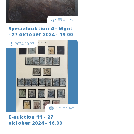
89 objekt
Specialauktion 4 - Mynt
- 27 oktober 2024 - 19.00
2024-10-27
176 objekt
E-auktion 11 - 27
oktober 2024 - 16.00