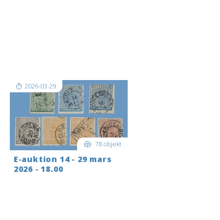
Logga in i god tid innan auktionen
startar. För att bjuda LIVE när
auktionen startar: LOGGA IN längst
upp till höger i det blå fältet; när du
är inloggad tryck då på
REALTIDSAUKTION…högst uppe till
v[..]
2026-03-29
78 objekt
E-auktion 14 - 29 mars
2026 - 18.00
Logga in i god tid innan auktionen
startar. För att bjuda LIVE när
auktionen startar: LOGGA IN längst
upp till höger i det blå fältet; när du