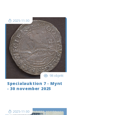
är inloggad tryck då på
REALTIDSAUKTION…högst uppe till
v[..]
2025-11-30
98 objekt
Specialauktion 7 - Mynt
- 30 november 2025
Shipping to the USA? Please get in
touch before you bid.
2025-11-30