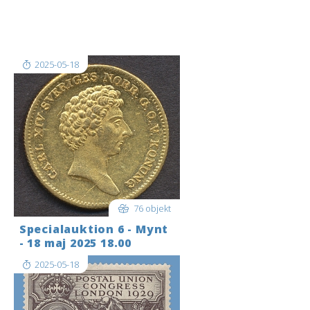
Shipping to the USA is temporarily
not possible. Please get in touch
before you bid.
2025-05-18
76 objekt
Specialauktion 6 - Mynt
- 18 maj 2025 18.00
2025-05-18