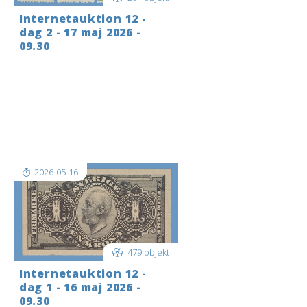
Internetauktion 12 -
dag 2 - 17 maj 2026 -
09.30
Logga in i god tid innan auktionen
startar. För att bjuda LIVE när
auktionen startar: LOGGA IN längst
upp till höger i det blå fältet; när du
är inloggad tryck då på
REALTIDSAUKTION…högst uppe till
v[..]
2026-05-16
479 objekt
Internetauktion 12 -
dag 1 - 16 maj 2026 -
09.30