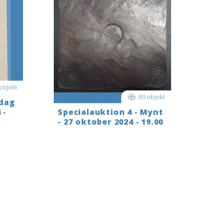
objekt
89 objekt
 dag
 -
Specialauktion 4 - Mynt
- 27 oktober 2024 - 19.00