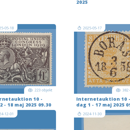
2025
ng to the USA? Please get in
Shipping to the USA? Please 
before you bid.
touch before you bid.
25-05-18
2025-05-17
223 objekt
382 
rnetauktion 10 -
Internetauktion 10 
2 - 18 maj 2025 09.30
dag 1 - 17 maj 2025 0
24-12-01
2024-11-30