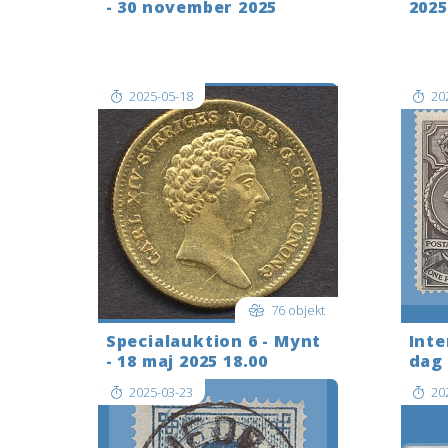
- 30 november 2025
2025
Shipping to the USA? Please get in
Shippi
touch before you bid.
touch 
2025-05-18
20
76 objekt
Specialauktion 6 - Mynt
Inte
- 18 maj 2025 18.00
dag 
2025-03-23
20