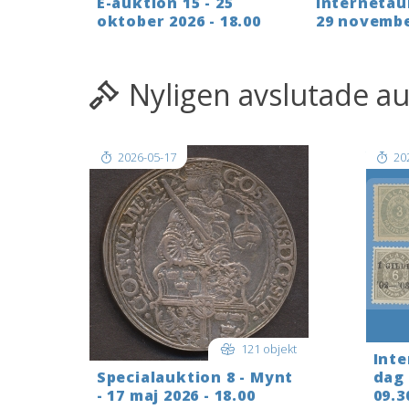
E-auktion 15 - 25
Internetauk
oktober 2026 - 18.00
29 novembe
Nyligen avslutade a
2026-05-17
20
121 objekt
Inte
Specialauktion 8 - Mynt
dag 
- 17 maj 2026 - 18.00
09.3