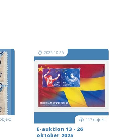
ionen
Logga in i god tid innan auktionen
r
startar. För att bjuda LIVE när
längst
auktionen startar: LOGGA IN längst
 när du
upp till höger i det blå fältet; när du
är inloggad tryck då på
 till
REALTIDSAUKTION…högst uppe till
v[..]
2025-10-26
objekt
117 objekt
-
E-auktion 13 - 26
oktober 2025