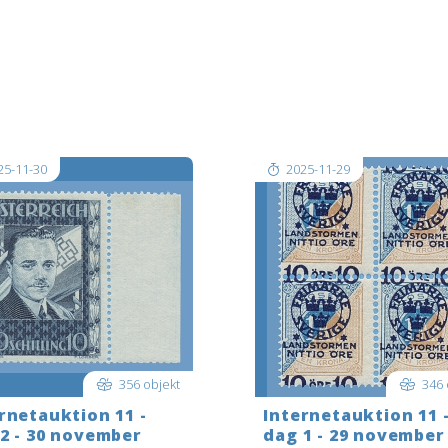
in i god tid innan auktionen
Logga in i god tid innan aukt
r. För att bjuda LIVE när
startar. För att bjuda LIVE nä
nen startar: LOGGA IN längst
auktionen startar: LOGGA IN 
ll höger i det blå fältet; när du
upp till höger i det blå fältet;
oggad tryck då på
är inloggad tryck då på
IDSAUKTION…högst uppe till
REALTIDSAUKTION…högst uppe
v[..]
25-11-30
2025-11-29
356 objekt
346 
rnetauktion 11 -
Internetauktion 11 
2 - 30 november
dag 1 - 29 november