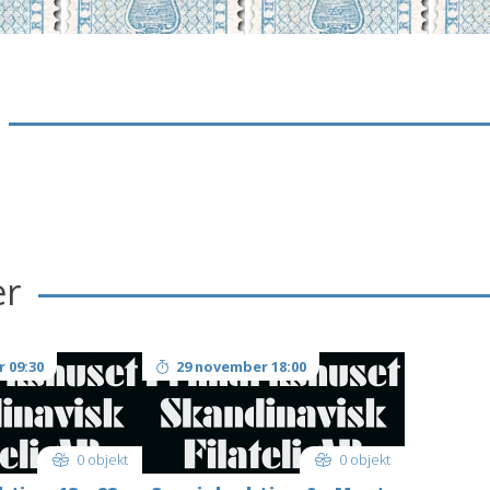
er
 09:30
29 november 18:00
0 objekt
0 objekt