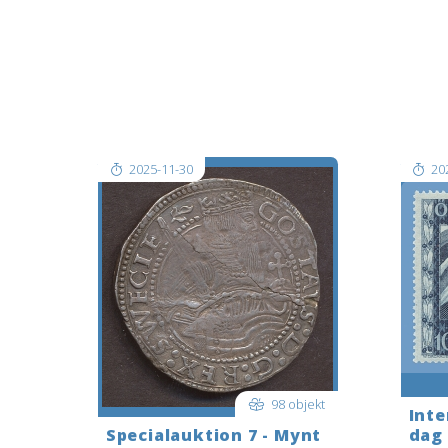
Logga in i god tid innan auktionen
Logga 
startar. För att bjuda LIVE när
starta
auktionen startar: LOGGA IN längst
auktio
upp till höger i det blå fältet; när du
upp ti
är inloggad tryck då på
är inl
REALTIDSAUKTION…högst uppe till
REALT
v[..]
v[..]
2025-11-30
20
98 objekt
Inte
Specialauktion 7 - Mynt
dag 