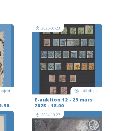
Shipping to the USA is temporarily
get in
not possible. Please get in touch
before you bid.
2025-03-23
objekt
146 objekt
-
E-auktion 12 - 23 mars
9.30
2025 - 18.00
2024-10-27