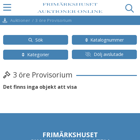
Auktioner
/
3 öre Provisorium
Sök
Katalognummer
Dölj avslutade
Kategorier
3 öre Provisorium
Det finns inga objekt att visa
FRIMÄRKSHUSET