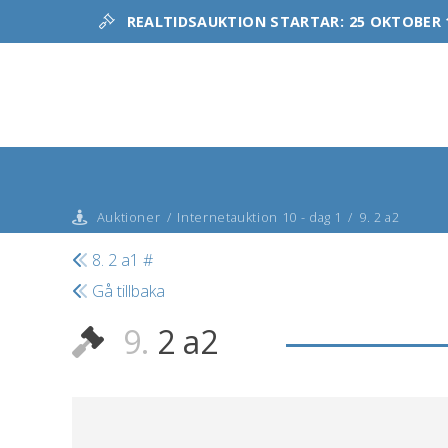
REALTIDSAUKTION STARTAR:
25 OKTOBER 
Auktioner
/
Internetauktion 10 - dag 1
/
9. 2 a2
8. 2 a1 #
Gå tillbaka
9.
2 a2