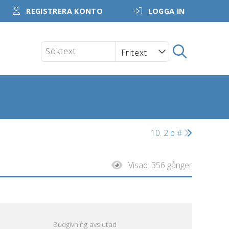
REGISTRERA KONTO
LOGGA IN
10. 2 b #
Visad:
356 gånger
Budgivning avslutad