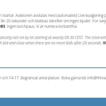
startar. Auktionen avslutas med (automatisk) Live-budgivning på
 från 20 sekunder och klubbas därefter om ingen bjuder. För varj
OBS
. Ingen lunchpaus. Vi är numera kontantfria.
cally) sell lot by lot starting at exactly 09.30 CEST. The clock wil
each bid and close when there are no more bids after 20 seconds.
N
0 och 14-17. Begränsat antal platser. Boka gärna tid. info@frim