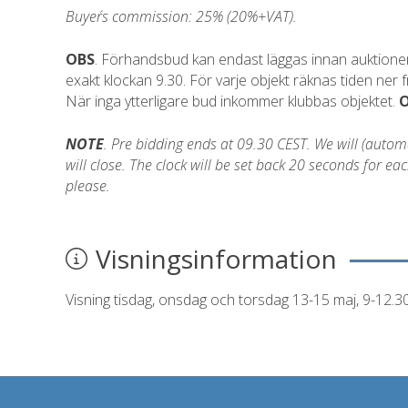
Buyer´s commission: 25% (20%+VAT).
OBS
. Förhandsbud kan endast läggas innan auktionen 
exakt klockan 9.30. För varje objekt räknas tiden ner
När inga ytterligare bud inkommer klubbas objektet.
NOTE
. Pre bidding ends at 09.30 CEST. We will (automati
will close. The clock will be set back 20 seconds for 
please.
Visningsinformation
Visning tisdag, onsdag och torsdag 13-15 maj, 9-12.3