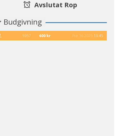
Avslutat Rop
Budgivning
5957
600 kr
Fre 16 2025
13:45