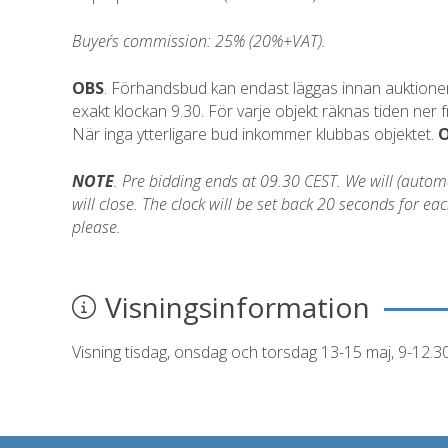
Buyer´s commission: 25% (20%+VAT).
OBS
. Förhandsbud kan endast läggas innan auktionen 
exakt klockan 9.30. För varje objekt räknas tiden ner
När inga ytterligare bud inkommer klubbas objektet.
NOTE
. Pre bidding ends at 09.30 CEST. We will (automati
will close. The clock will be set back 20 seconds for 
please.
Visningsinformation
Visning tisdag, onsdag och torsdag 13-15 maj, 9-12.3