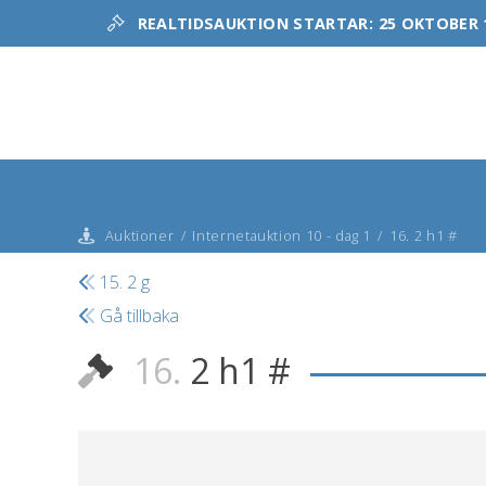
REALTIDSAUKTION STARTAR:
25 OKTOBER 
Auktioner
/
Internetauktion 10 - dag 1
/
16. 2 h1 #
15. 2 g
Gå tillbaka
16.
2 h1 #