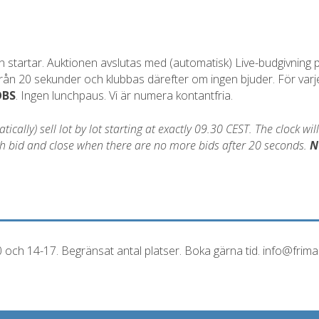
startar. Auktionen avslutas med (automatisk) Live-budgivning på
 från 20 sekunder och klubbas därefter om ingen bjuder. För varj
OBS
. Ingen lunchpaus. Vi är numera kontantfria.
cally) sell lot by lot starting at exactly 09.30 CEST. The clock wil
each bid and close when there are no more bids after 20 seconds.
N
0 och 14-17. Begränsat antal platser. Boka gärna tid. info@frim