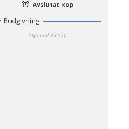
Avslutat Rop
Budgivning
Inga bud att visa