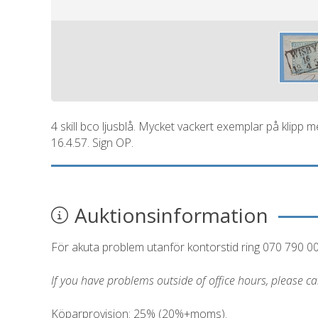
4 skill bco ljusblå. Mycket vackert exemplar på klipp 
16.4.57. Sign OP.
Auktionsinformation
För akuta problem utanför kontorstid ring 070 790 0
If you have problems outside of office hours, please c
Köparprovision: 25% (20%+moms).