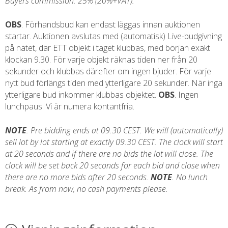
Buyer´s commission: 25% (20%+VAT).
OBS
. Förhandsbud kan endast läggas innan auktionen
startar. Auktionen avslutas med (automatisk) Live-budgivning
på nätet, där ETT objekt i taget klubbas, med början exakt
klockan 9.30. För varje objekt räknas tiden ner från 20
sekunder och klubbas därefter om ingen bjuder. För varje
nytt bud förlängs tiden med ytterligare 20 sekunder. När inga
ytterligare bud inkommer klubbas objektet.
OBS
. Ingen
lunchpaus. Vi är numera kontantfria.
NOTE
. Pre bidding ends at 09.30 CEST. We will (automatically)
sell lot by lot starting at exactly 09.30 CEST. The clock will start
at 20 seconds and if there are no bids the lot will close. The
clock will be set back 20 seconds for each bid and close when
there are no more bids after 20 seconds.
NOTE
. No lunch
break. As from now, no cash payments please.