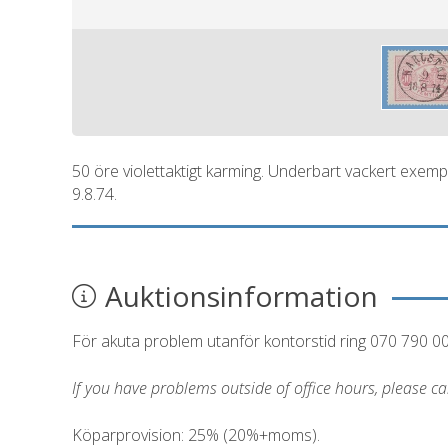
50 öre violettaktigt karming. Underbart vackert exe
9.8.74.
Auktionsinformation
För akuta problem utanför kontorstid ring 070 790 0
If you have problems outside of office hours, please c
Köparprovision: 25% (20%+moms).