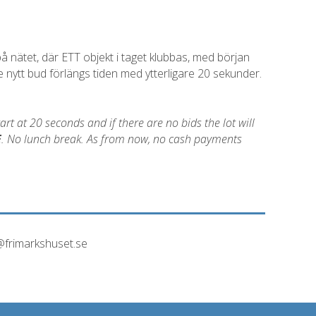
 nätet, där ETT objekt i taget klubbas, med början
e nytt bud förlängs tiden med ytterligare 20 sekunder.
tart at 20 seconds and if there are no bids the lot will
E
. No lunch break. As from now, no cash payments
o@frimarkshuset.se