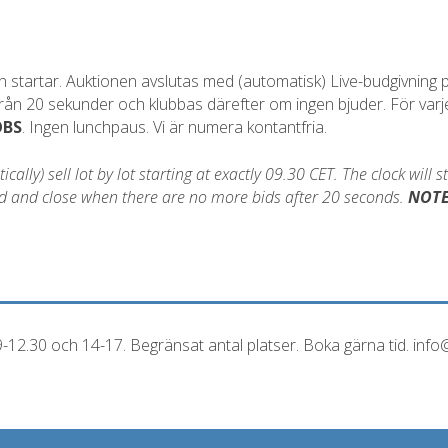
startar. Auktionen avslutas med (automatisk) Live-budgivning på
 från 20 sekunder och klubbas därefter om ingen bjuder. För varj
OBS
. Ingen lunchpaus. Vi är numera kontantfria.
ally) sell lot by lot starting at exactly 09.30 CET. The clock will s
bid and close when there are no more bids after 20 seconds.
NOT
-12.30 och 14-17. Begränsat antal platser. Boka gärna tid. inf