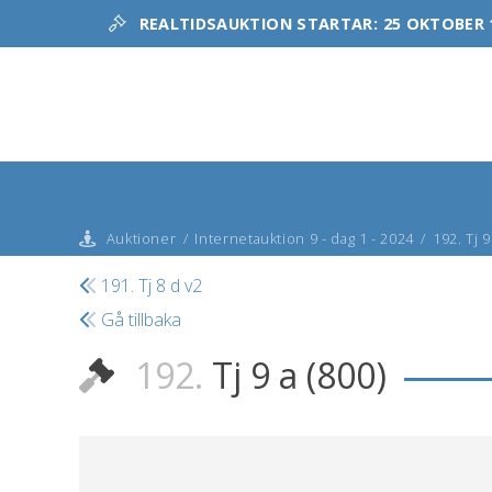
REALTIDSAUKTION STARTAR:
25 OKTOBER 
Auktioner
/
Internetauktion 9 - dag 1 - 2024
/
192. Tj 9
191. Tj 8 d v2
Gå tillbaka
192.
Tj 9 a (800)