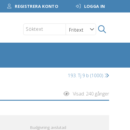
REGISTRERA KONTO
LOGGA IN
193. Tj 9 b (1000)
Visad:
240 gånger
Budgivning avslutad