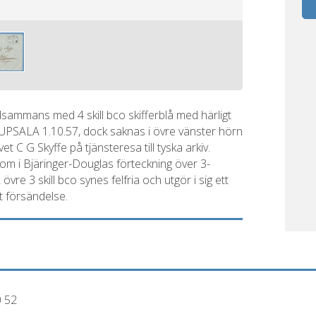
tillsammans med 4 skill bco skifferblå med härligt
lat UPSALA 1.10.57, dock saknas i övre vänster hörn
et C G Skyffe på tjänsteresa till tyska arkiv.
som i Bjäringer-Douglas förteckning över 3-
vre 3 skill bco synes felfria och utgör i sig ett
t försändelse.
0 52