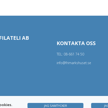
ILATELI AB
KONTAKTA OSS
TEL:
08-661 74 50
info@frimarkshuset.se
© Argonova Auktionsplattform 2026
ookies.
JAG SAMTYCKER
JA