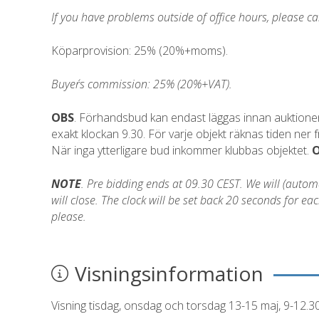
If you have problems outside of office hours, please c
Köparprovision: 25% (20%+moms).
Buyer´s commission: 25% (20%+VAT).
OBS
. Förhandsbud kan endast läggas innan auktionen 
exakt klockan 9.30. För varje objekt räknas tiden ner
När inga ytterligare bud inkommer klubbas objektet.
NOTE
. Pre bidding ends at 09.30 CEST. We will (automati
will close. The clock will be set back 20 seconds for 
please.
Visningsinformation
Visning tisdag, onsdag och torsdag 13-15 maj, 9-12.3