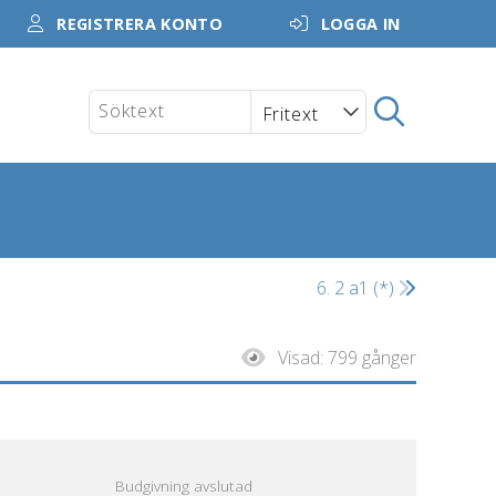
REGISTRERA KONTO
LOGGA IN
6. 2 a1 (*)
Visad:
799 gånger
Budgivning avslutad