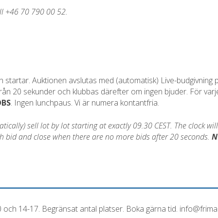
all +46 70 790 00 52.
startar. Auktionen avslutas med (automatisk) Live-budgivning på
 från 20 sekunder och klubbas därefter om ingen bjuder. För varj
OBS
. Ingen lunchpaus. Vi är numera kontantfria.
cally) sell lot by lot starting at exactly 09.30 CEST. The clock wil
each bid and close when there are no more bids after 20 seconds.
N
0 och 14-17. Begränsat antal platser. Boka gärna tid. info@frim