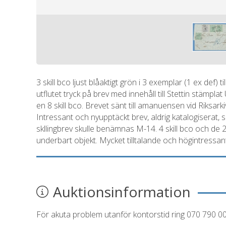
3 skill bco ljust blåaktigt grön i 3 exemplar (1 ex def) 
utflutet tryck på brev med innehåll till Stettin stämp
en 8 skill bco. Brevet sänt till amanuensen vid Riksarkiv
Intressant och nyupptäckt brev, aldrig katalogiserat, 
skllingbrev skulle benämnas M-14. 4 skill bco och de 2 ö
underbart objekt. Mycket tilltalande och högintressan
Auktionsinformation
För akuta problem utanför kontorstid ring 070 790 0