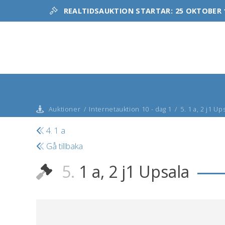
REALTIDSAUKTION STARTAR:
25 OKTOBER 
Auktioner
/
Internetauktion 10 - dag 1
/
5. 1 a, 2 j1 Up
4. 1 a
Gå tillbaka
5.
1 a, 2 j1 Upsala