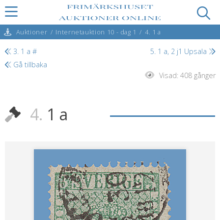
Auktioner
/
Internetauktion 10 - dag 1
/
4. 1 a
3. 1 a #
5. 1 a, 2 j1 Upsala
Gå tillbaka
Visad:
408 gånger
4.
1 a