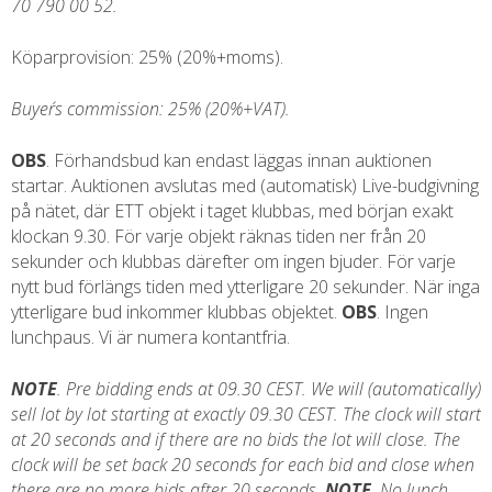
70 790 00 52.
Köparprovision: 25% (20%+moms).
Buyer´s commission: 25% (20%+VAT).
OBS
. Förhandsbud kan endast läggas innan auktionen
startar. Auktionen avslutas med (automatisk) Live-budgivning
på nätet, där ETT objekt i taget klubbas, med början exakt
klockan 9.30. För varje objekt räknas tiden ner från 20
sekunder och klubbas därefter om ingen bjuder. För varje
nytt bud förlängs tiden med ytterligare 20 sekunder. När inga
ytterligare bud inkommer klubbas objektet.
OBS
. Ingen
lunchpaus. Vi är numera kontantfria.
NOTE
. Pre bidding ends at 09.30 CEST. We will (automatically)
sell lot by lot starting at exactly 09.30 CEST. The clock will start
at 20 seconds and if there are no bids the lot will close. The
clock will be set back 20 seconds for each bid and close when
there are no more bids after 20 seconds.
NOTE
. No lunch