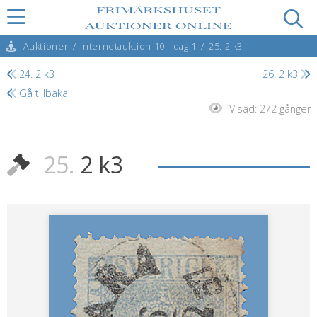
Auktioner
/
Internetauktion 10 - dag 1
/
25. 2 k3
24. 2 k3
26. 2 k3
Gå tillbaka
Visad:
272 gånger
25.
2 k3