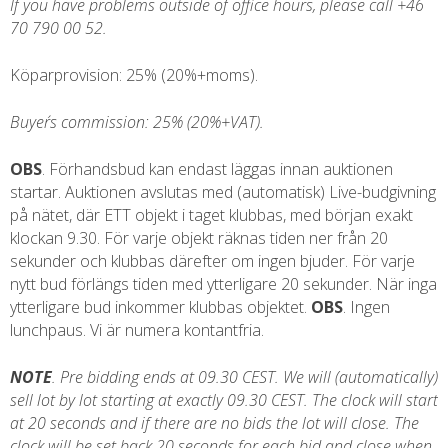
If you have problems outside of office hours, please call +46
70 790 00 52.
Köparprovision: 25% (20%+moms).
Buyer´s commission: 25% (20%+VAT).
OBS
. Förhandsbud kan endast läggas innan auktionen
startar. Auktionen avslutas med (automatisk) Live-budgivning
på nätet, där ETT objekt i taget klubbas, med början exakt
klockan 9.30. För varje objekt räknas tiden ner från 20
sekunder och klubbas därefter om ingen bjuder. För varje
nytt bud förlängs tiden med ytterligare 20 sekunder. När inga
ytterligare bud inkommer klubbas objektet.
OBS
. Ingen
lunchpaus. Vi är numera kontantfria.
NOTE
. Pre bidding ends at 09.30 CEST. We will (automatically)
sell lot by lot starting at exactly 09.30 CEST. The clock will start
at 20 seconds and if there are no bids the lot will close. The
clock will be set back 20 seconds for each bid and close when