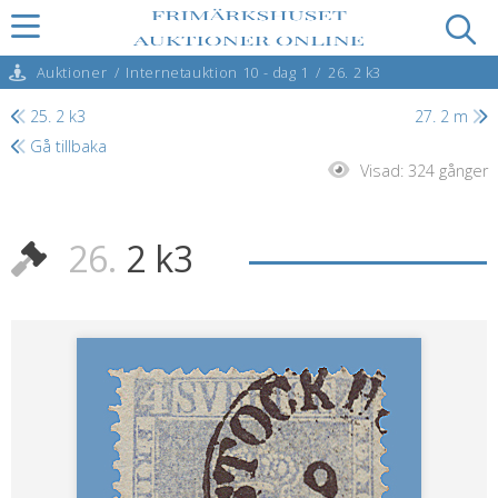
Auktioner
/
Internetauktion 10 - dag 1
/
26. 2 k3
25. 2 k3
27. 2 m
Gå tillbaka
Visad:
324 gånger
26.
2 k3